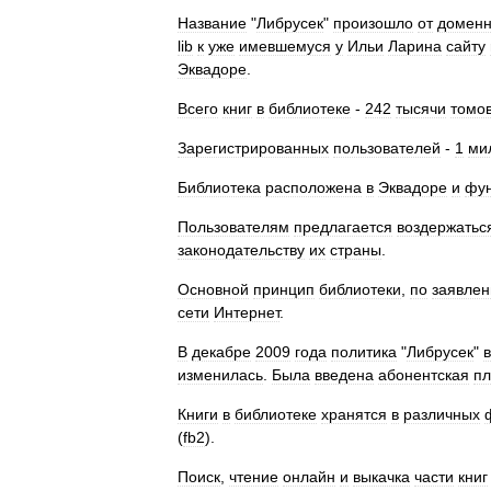
Название
"
Либрусек
"
произошло
от
доменн
lib
к
уже
имевшемуся
у
Ильи
Ларина
сайту
Эквадоре
.
Всего
книг
в
библиотеке
-
242
тысячи
томо
Зарегистрированных
пользователей
-
1
ми
Библиотека
расположена
в
Эквадоре
и
фун
Пользователям
предлагается
воздержатьс
законодательству
их
страны
.
Основной
принцип
библиотеки
,
по
заявле
сети
Интернет
.
В
декабре
2009
года
политика
"
Либрусек
"
в
изменилась
.
Была
введена
абонентская
пл
Книги
в
библиотеке
хранятся
в
различных
(
fb2
).
Поиск
,
чтение
онлайн
и
выкачка
части
книг