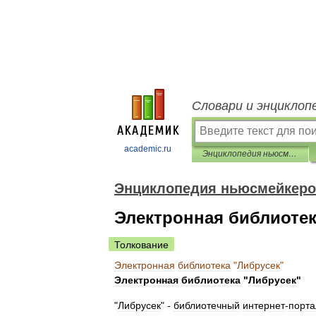
Словари и энциклоп
academic.ru
Энциклопедия ньюсмейкеров
Энциклопедия ньюсмейкер
Электронная библиотек
Толкование
Электронная
библиотека
"
Либрусек
"
Электронная
библиотека
"
Либрусек
"
"
Либрусек
" -
библиотечный
интернет
-
порта