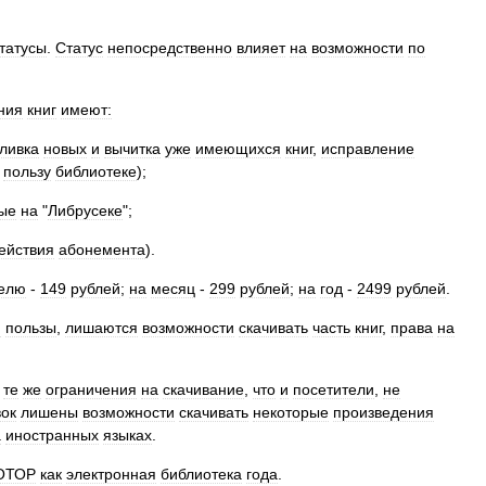
татусы
.
Статус
непосредственно
влияет
на
возможности
по
ния
книг
имеют:
ливка
новых
и
вычитка
уже
имеющихся
книг
,
исправление
пользу
библиотеке
);
ые
на
"
Либрусеке
";
ействия
абонемента
).
елю
-
149
рублей
;
на
месяц
-
299
рублей
;
на
год
-
2499
рублей
.
й
пользы
,
лишаются
возможности
скачивать
часть
книг
,
права
на
те
же
ограничения
на
скачивание
,
что
и
посетители
,
не
ок
лишены
возможности
скачивать
некоторые
произведения
а
иностранных
языках
.
ОТОР
как
электронная
библиотека
года
.