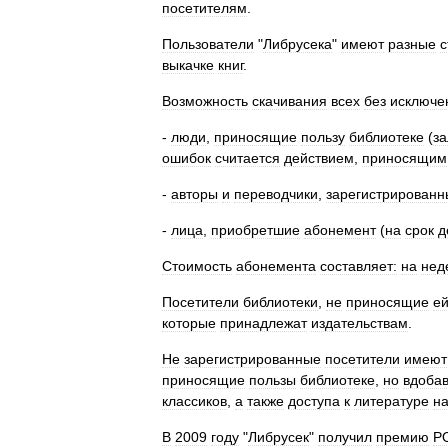
посетителям
.
Пользователи
"
Либрусека
"
имеют
разные
с
выкачке
книг
.
Возможность
скачивания
всех
без
исключе
-
люди
,
приносящие
пользу
библиотеке
(
за
ошибок
считается
действием
,
приносящим
-
авторы
и
переводчики
,
зарегистрированн
-
лица
,
приобретшие
абонемент
(
на
срок
д
Стоимость
абонемента
составляет:
на
нед
Посетители
библиотеки
,
не
приносящие
е
которые
принадлежат
издательствам
.
Не
зарегистрированные
посетители
имеют
приносящие
пользы
библиотеке
,
но
вдобав
классиков
,
а
также
доступа
к
литературе
н
В
2009
году
"
Либрусек
"
получил
премию
Р