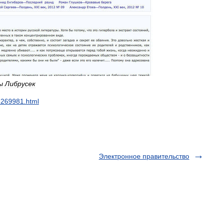
ы
Либрусек
5269981
.
html
Электронное правительство