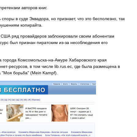
претензии
авторов
книг
.
ь
споры
в
суде
Эквадора
,
но
признает
,
что
это
бесполезно
,
так
рушениям
копирайта
.
США
ряд
провайдеров
заблокировали
своим
абонентам
сурс
был
признан
пиратским
из
-
за
несоблюдения
его
а
города
Комсомольска
-
на
-
Амуре
Хабаровского
края
рнет
-
ресурсов
,
в
том
числе
lib
.
rus
.
ec
,
где
была
размещена
в
а
"
Моя
борьба
" (
Mein
Kampf
).