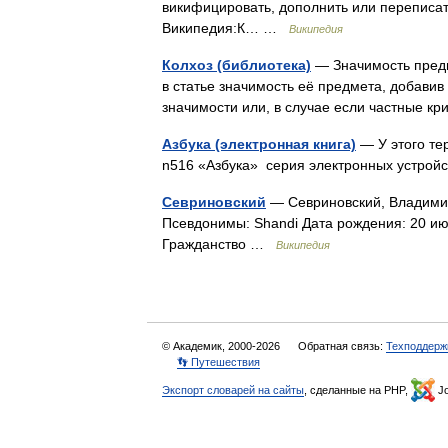
викифицировать, дополнить или переписат
Википедия:К… …
Википедия
Колхоз (библиотека)
— Значимость предм
в статье значимость её предмета, добавив
значимости или, в случае если частные 
Азбука (электронная книга)
— У этого тер
n516 «Азбука» серия электронных устройс
Севриновский
— Севриновский, Владими
Псевдонимы: Shandi Дата рождения: 20 и
Гражданство …
Википедия
© Академик, 2000-2026
Обратная связь:
Техподдерж
👣 Путешествия
Экспорт словарей на сайты
, сделанные на PHP,
Jo