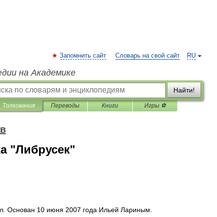
Запомнить сайт
Словарь на свой сайт
RU
едии на Академике
Найти!
Толкования
Переводы
Книги
Игры ⚽
ов
а "Либрусек"
л
.
Основан
10
июня
2007
года
Ильей
Лариным
.