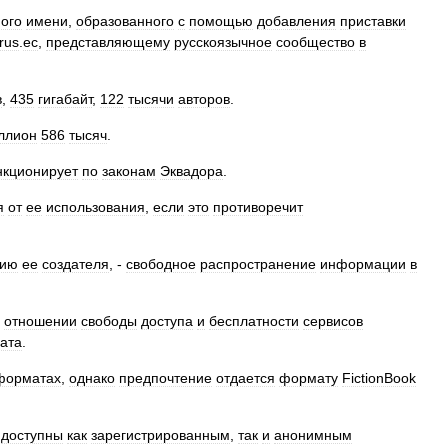
ого
имени
,
образованного
с
помощью
добавления
приставки
rus
.
ec
,
представляющему
русскоязычное
сообщество
в
в
,
435
гигабайт
,
122
тысячи
авторов
.
ллион
586
тысяч
.
кционирует
по
законам
Эквадора
.
я
от
ее
использования
,
если
это
противоречит
нию
ее
создателя
, -
свободное
распространение
информации
в
отношении
свободы
доступа
и
бесплатности
сервисов
ата
.
форматах
,
однако
предпочтение
отдается
формату
FictionBook
доступны
как
зарегистрированным
,
так
и
анонимным