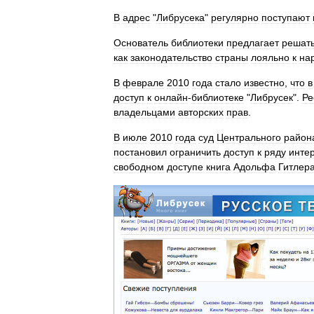
В
адрес
"
Либрусека
"
регулярно
поступают
Основатель
библиотеки
предлагает
решат
как
законодательство
страны
лояльно
к
на
В
феврале
2010
года
стало
известно
,
что
в
доступ
к
онлайн
-
библиотеке
"
Либрусек
".
Ре
владельцами
авторских
прав
.
В
июле
2010
года
суд
Центрального
район
постановил
ограничить
доступ
к
ряду
инте
свободном
доступе
книга
Адольфа
Гитлер