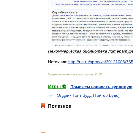
Некоммерческая
библиотека
литератур
Источник:
http:
//
ria
.
ru
/
spravka
/
20121003
/
76
Энциклопедия
ньюсмейкеров
.
2012
.
Игры ⚽
Поможем написать курсовую
Элдрик Тонт Вудс (Тайгер Вудс)
Полезное